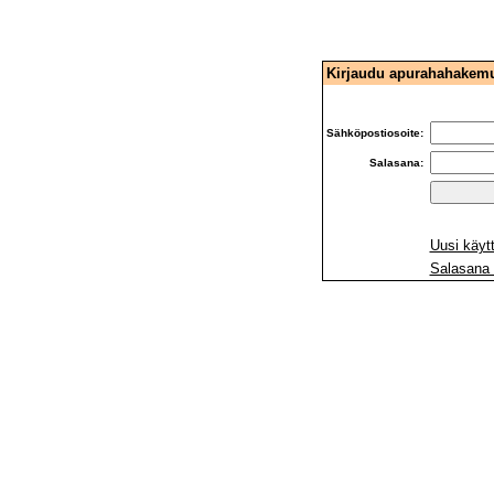
Kirjaudu apurahahakem
Sähköpostiosoite:
Salasana:
Uusi käytt
Salasana 